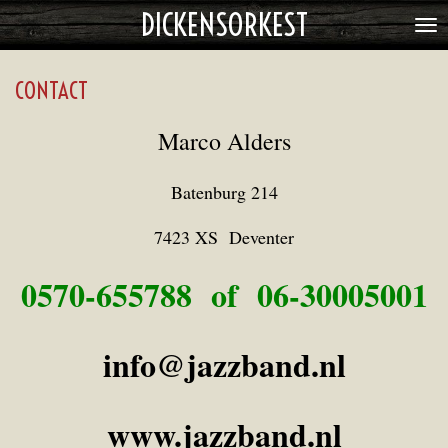
DICKENSORKEST
Ga
direct
naar
CONTACT
de
hoofdinhoud
Marco Alders
Batenburg 214
7423 XS Deventer
0570-655788 of 06-30005001
info@jazzband.nl
www.jazzband.nl