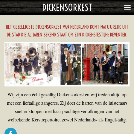
DICKENSORKEST
Ga
direct
naar
HÉT GEZELLIGSTE DICKENSORKEST VAN NEDERLAND KOMT NATUURLIJK UIT
de
hoofdinhoud
DE STAD DIE AL JAREN BEKEND STAAT OM ZIJN DICKENSFESTIJN: DEVENTER.
Wij zijn een écht gezellig Dickensorkest en wij treden altijd op
met een lieftallige zangeres. Zij doet de harten van de luisteraars
sneller kloppen met haar prachtige vertolkingen van het
welbekende Kerstrepertoire, zowel Nederlands- als Engelstalig.